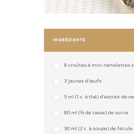
INGRÉDIENTS
8 croûtes à mini-tartelettes 
3 jaunes d’œufs
5 ml (1 c. à thé) d’extrait de va
80 ml (⅓ de tasse) de sucre
30 ml (2 c. à soupe) de fécule