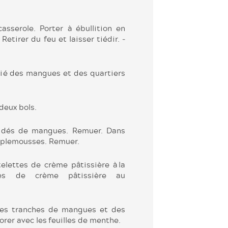
casserole. Porter à ébullition en
tirer du feu et laisser ­tiédir. ­
ié des mangues et des quartiers
deux bols.
es dés de mangues. Remuer. Dans
mplemousses. ­Remuer.
elettes de crème pâtissière à la
es de crème ­pâtissière au
 des tranches de mangues et des
rer avec les feuilles de menthe.