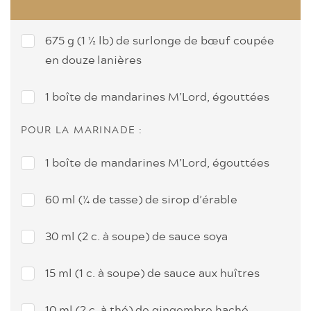
675 g (1 ½ lb) de surlonge de bœuf coupée
en douze lanières
1 boîte de mandarines M’Lord, égouttées
POUR LA MARINADE :
1 boîte de mandarines M’Lord, égouttées
60 ml (¼ de tasse) de sirop d’érable
30 ml (2 c. à soupe) de sauce soya
15 ml (1 c. à soupe) de sauce aux huîtres
10 ml (2 c. à thé) de gingembre haché